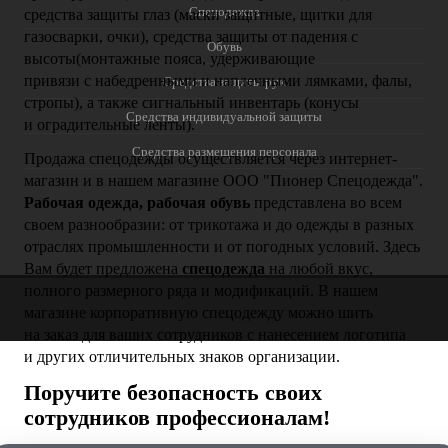
Спецодежда
средства защиты глаз (маски защитные, щитки для
газосварки, очки), средства защиты от падения с
Обувь
высоты(монтажные пояса, удерживающие
привязи с набедренными и наплечными лямками, фалы,
Средства защиты рук
стропы), а также сигнальный инвентарь (конусы
Средства индивидуальной защиты
и оградительные ленты).
Средства размещения персонала
Продажа спецодежды
осуществляется через интернет-
магазин и в нашем магазине ООО "Пионер Спецодежда".
Рабочая одежда, рабочая обувь
представлена во всем
своем разнообразии: от трикотажа и до одежды в разных
отраслях промышленности и от погодных условий. Здесь
Вам будет предложена
спецодежда
на любой вкус,
полного размерного ряда и модификаций. В нашем
магазине корпоративную спецодежду можно шить
на заказ для ваших сотрудников с нанесением логотипа
и других отличительных знаков организации.
Поручите безопасность своих
сотрудников профессионалам!