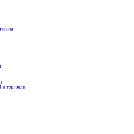
нтакты
р
р
и торговли