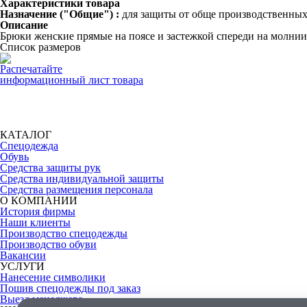
Характеристики товара
Назначение ("Общие") :
для защиты от обще производственных
Описание
Брюки женские прямые на поясе и застежкой спереди на молнии.
Список размеров
Распечатайте
информационный лист товара
КАТАЛОГ
Спецодежда
Обувь
Средства защиты рук
Средства индивидуальной защиты
Средства размещения персонала
О КОМПАНИИ
История фирмы
Наши клиенты
Производство спецодежды
Производство обуви
Вакансии
УСЛУГИ
Нанесение символики
Пошив спецодежды под заказ
Выезд менеджера