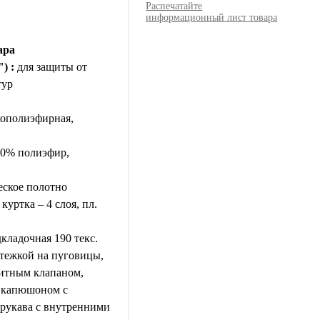
Распечатайте
информационный лист товара
ара
) :
для защиты от
тур
кополиэфирная,
80% полиэфир,
еское полотно
куртка – 4 слоя, пл.
кладочная 190 текс.
стежкой на пуговицы,
итным клапаном,
 капюшоном с
 рукава с внутренними