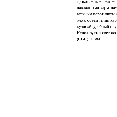
трикотажными манжет
накладными карманам
втачным воротником и
меха, объём талии кур
кулисой, удобный вну
Используется светов
(СВП) 50 мм.