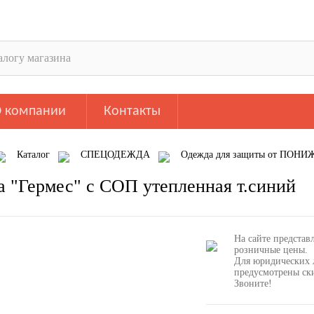
 компании
Контакты
Каталог
СПЕЦОДЕЖДА
Одежда для защиты от ПОНИ
тка "Гермес" с СОП утепленная т.синий
а "Гермес" с СОП утепленная т.синий
На сайте представ
розничные цены.
Для юридических 
предусмотрены ск
Звоните!