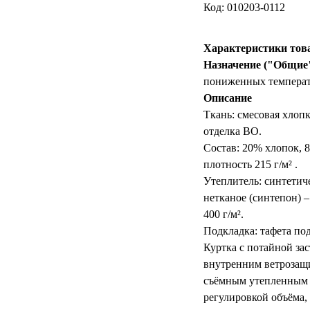
Код: 010203-0112
Характеристики тов
Назначение ("Общие"
пониженных темпера
Описание
Ткань: смесовая хлоп
отделка ВО.
Состав: 20% хлопок, 
плотность 215 г/м² .
Утеплитель: синтетич
нетканое (синтепон) – 
400 г/м².
Подкладка: тафета под
Куртка с потайной за
внутренним ветрозащ
съёмным утепленным
регулировкой объёма,