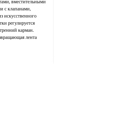
ами, вместительными
и с клапанами,
з искусственного
тки регулируется
тренний карман.
озвращающая лента