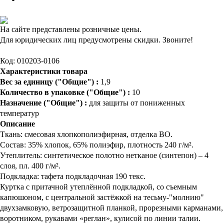
На сайте представлены розничные цены.
Для юридических лиц предусмотрены скидки. Звоните!
Код: 010203-0106
Характеристики товара
Вес за единицу ("Общие") :
1,9
Количество в упаковке ("Общие") :
10
Назначение ("Общие") :
для защиты от пониженных
температур
Описание
Ткань: смесовая хлопкополиэфирная, отделка ВО.
Состав: 35% хлопок, 65% полиэфир, плотность 240 г/м².
Утеплитель: синтетическое полотно нетканое (синтепон) – 4
слоя, пл. 400 г/м².
Подкладка: тафета подкладочная 190 текс.
Куртка с притачной утеплённой подкладкой, со съемным
капюшоном, с центральной застёжкой на тесьму-"молнию"
двухзамковую, ветрозащитной планкой, прорезными карманами,
воротником, рукавами «реглан», кулисой по линии талии.