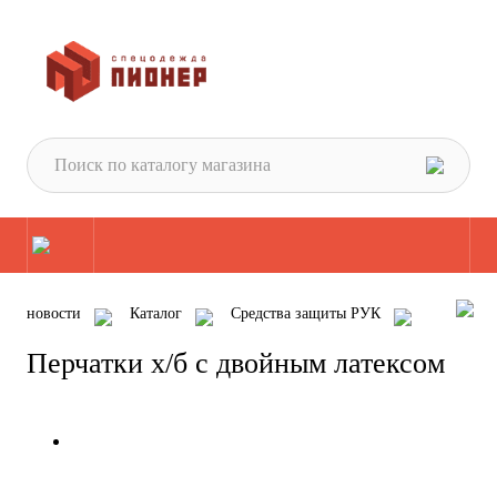
новости
Каталог
Средства защиты РУК
Перчатки
Перчатки трикотажные
Перчатки х/б с двойным латексом
Перчатки х/б с двойным латексом